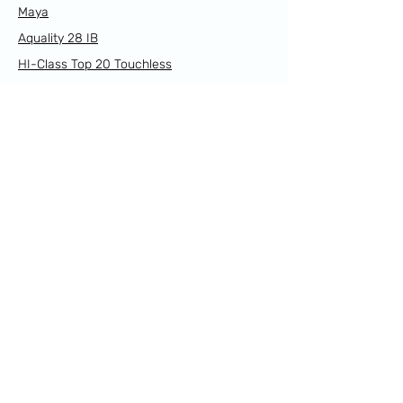
Maya
Aquality 28 IB
HI-Class Top 20 Touchless
HI-Class Top 45
Sikelia Mini 5.0
Supra Slime 70
Supra Mini 5.0
Link Utili
Prodotti
Resi e Rimborsi
Spedizioni
Privacy Policy
Cookie Policy