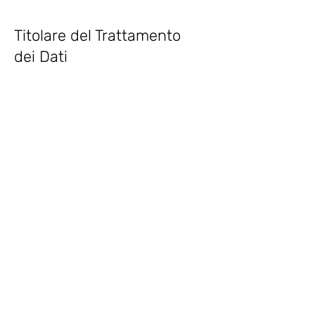
Titolare del Trattamento
dei Dati
SELF ESPRESSO S.r.l.
20122 Milano Via Freguglia, 10
info@selfespresso.it
Dal momento che l'installazione di
Cookie e di altri sistemi di
tracciamento operata da terze parti
tramite i servizi utilizzati all'interno di
this Website non può essere
tecnicamente controllata dal Titolare,
ogni riferimento specifico a Cookie e
sistemi di tracciamento installati da
terze parti è da considerarsi
indicativo. Per ottenere informazioni