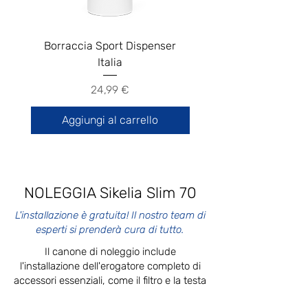
Borraccia Sport Dispenser
YOURO depuratore a 
Italia
Prezzo
24,99 €
Aggiungi al carrello
NOLEGGIA Sikelia Slim 70
L'installazione è gratuita! Il nostro team di
esperti si prenderà cura di tutto.
Il canone di noleggio include
l'installazione dell'erogatore completo di
accessori essenziali, come il filtro e la testa
per il depuratore, la bombola per l'acqua