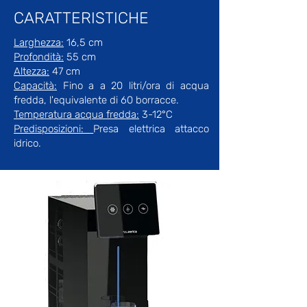
CARATTERISTICHE
Larghezza:
16,5 cm
Profondità:
55 cm
Altezza:
47 cm
Capacità:
Fino a a 20 litri/ora di acqua
fredda, l'equivalente di 60 borracce.
Temperatura acqua fredda:
3-12°C
Predisposizioni:
Presa elettrica attacco
idrico.