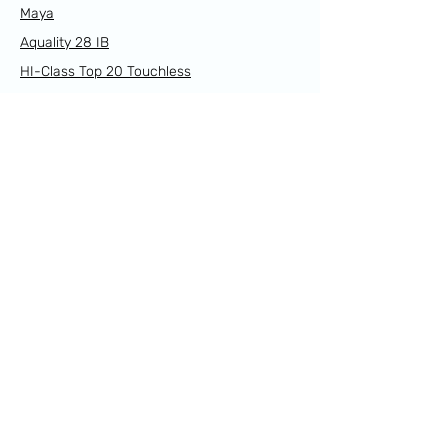
Maya
Aquality 28 IB
HI-Class Top 20 Touchless
HI-Class Top 45
Sikelia Mini 5.0
Supra Slime 70
Supra Mini 5.0
Link Utili
Prodotti
Resi e Rimborsi
Spedizioni
Privacy Policy
Cookie Policy