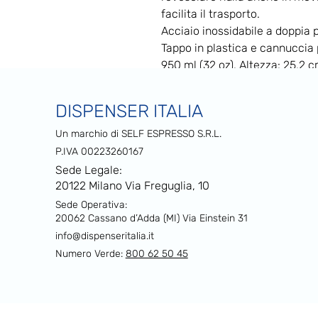
facilita il trasporto.
Acciaio inossidabile a doppia
Tappo in plastica e cannuccia
950 ml (32 oz). Altezza: 25,2 c
Finitura lucida.
Manico girevole.
DISPENSER ITALIA
Dotata di inserto antiscivolo.
Un marchio di SELF ESPRESSO S.R.L.
P.IVA 00223260167
Sede Legale:
20122 Milano Via Freguglia, 10
Sede Operativa:
20062 Cassano d’Adda (MI) Via Einstein 31
info@dispenseritalia.it
Numero Verde:
800 62 50 45