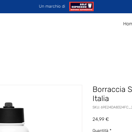
Un marchio di
Ho
Borraccia 
Italia
SKU: 69E24DA8324FC_
Prezzo
24,99 €
Quantità
*