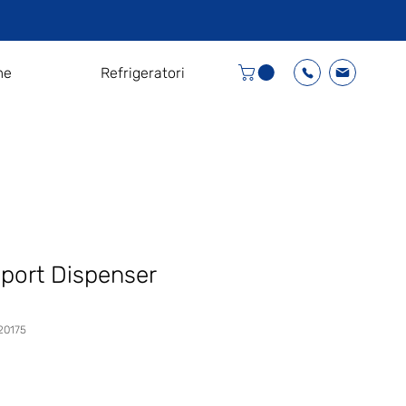
me
Refrigeratori
Sport Dispenser
20175