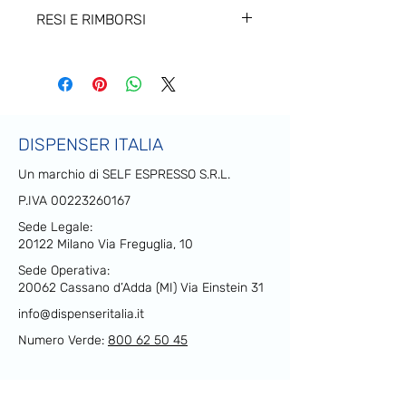
Tempi di Elaborazione 2 giorni
RESI E RIMBORSI
lavorativi: giorni utili per elaborare la
richiesta, spedire il prodotto e fornire
Puoi effettuare il reso del prodotto
il numero di tracciabilità.
entro e non oltre 15 giorni dalla data
Tempi di Spedizione 5-7 giorni
di acquisto. Per maggiori dettagli
lavorativi: giorni utili per la consegna
clicca qui.
del prodotto dopo la spedizione nel
territorio Italiano.
DISPENSER ITALIA
Un marchio di SELF ESPRESSO S.R.L.
P.IVA
00223260167
Sede Legale:
20122 Milano Via Freguglia, 10
Sede Operativa:
20062 Cassano d’Adda (MI) Via Einstein 31
info@dispenseritalia.it
Numero Verde:
800 62 50 45
Refrigeratori