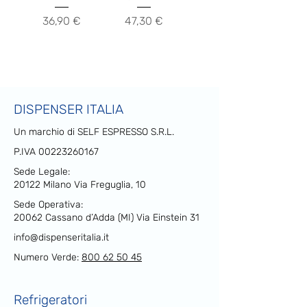
Prezzo
Prezzo
36,90 €
47,30 €
DISPENSER ITALIA
Un marchio di SELF ESPRESSO S.R.L.
P.IVA
00223260167
Sede Legale:
20122 Milano Via Freguglia, 10
Sede Operativa:
20062 Cassano d’Adda (MI) Via Einstein 31
info@dispenseritalia.it
Numero Verde:
800 62 50 45
Refrigeratori