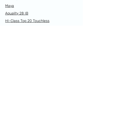
Maya
Aquality 28 IB
HI-Class Top 20 Touchless
HI-Class Top 45
Sikelia Mini 5.0
Supra Slime 70
Supra Mini 5.0
Link Utili
Prodotti
Resi e Rimborsi
Spedizioni
Privacy Policy
Cookie Policy